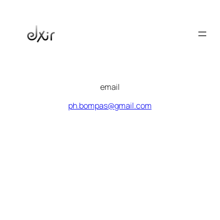
Aller
au
contenu
email
ph.bompas@gmail.com